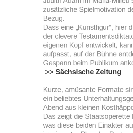
Judith Adam im Mafia-Milieu s
zusätzliche Spielmotivation 
Bezug.
Dass eine „Kunstfigur“, hier 
der clevere Testamentsdiktato
eigenen Kopf entwickelt, ka
aufpasst, auf der Bühne ent
Gespann beim Publikum anko
>>
Sächsische Zeitung
Kurze, amüsante Formate sind
ein beliebtes Unterhaltungsg
Abend aus kleinen Kosthäppc
Das zeigt die Staatsoperett
was diese beiden Einakter a